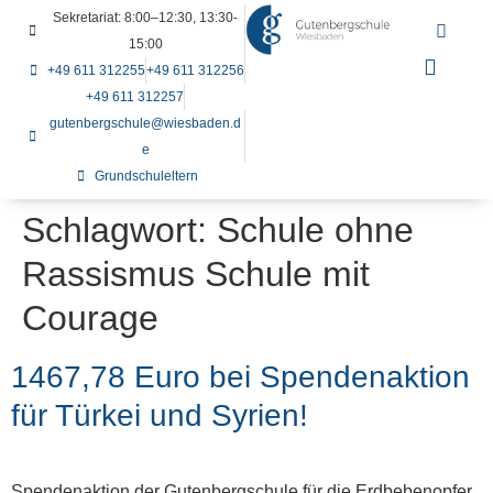
Sekretariat: 8:00–12:30, 13:30-
15:00
+49 611 312255
+49 611 312256
+49 611 312257
gutenbergschule@wiesbaden.d
e
Grundschuleltern
Schlagwort:
Schule ohne
Rassismus Schule mit
Courage
1467,78 Euro bei Spendenaktion
für Türkei und Syrien!
Spendenaktion der Gutenbergschule für die Erdbebenopfer