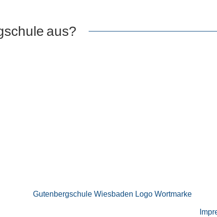
gschule
aus?
Impr