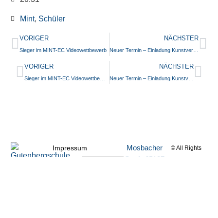
Mint
,
Schüler
VORIGER
NÄCHSTER
Sieger im MINT-EC Videowettbewerb
Neuer Termin – Einladung Kunstvernissage „Deep in a dream…“
VORIGER
NÄCHSTER
Sieger im MINT-EC Videowettbewerb
Neuer Termin – Einladung Kunstvernissage „Deep in a dream…“
Mosbacher
Impressum
© All Rights
Str. 1, 65187
Reserved 2020
Datenschutzerklärung
Wiesbaden
Kontakt
Intern…