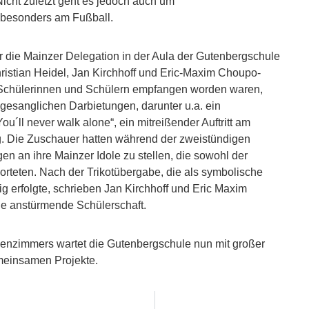
Nicht zuletzt geht es jedoch auch um
 besonders am Fußball.
r die Mainzer Delegation in der Aula der Gutenbergschule
ristian Heidel, Jan Kirchhoff und Eric-Maxim Choupo-
Schülerinnen und Schülern empfangen worden waren,
gesanglichen Darbietungen, darunter u.a. ein
u´ll never walk alone“, ein mitreißender Auftritt am
ng. Die Zuschauer hatten während der zweistündigen
en an ihre Mainzer Idole zu stellen, die sowohl der
orteten. Nach der Trikotübergabe, die als symbolische
ig erfolgte, schrieben Jan Kirchhoff und Eric Maxim
ie anstürmende Schülerschaft.
enzimmers wartet die Gutenbergschule nun mit großer
meinsamen Projekte.