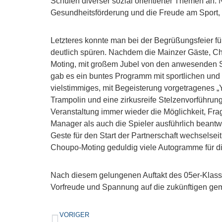
Schulen diverser sozial orientierter Themen an. 
Gesundheitsförderung und die Freude am Sport,
Letzteres konnte man bei der Begrüßungsfeier fü
deutlich spüren. Nachdem die Mainzer Gäste, Ch
Moting, mit großem Jubel von den anwesenden 
gab es ein buntes Programm mit sportlichen und 
vielstimmiges, mit Begeisterung vorgetragenes „Yo
Trampolin und eine zirkusreife Stelzenvorführu
Veranstaltung immer wieder die Möglichkeit, Frag
Manager als auch die Spieler ausführlich beantw
Geste für den Start der Partnerschaft wechselseit
Choupo-Moting geduldig viele Autogramme für d
Nach diesem gelungenen Auftakt des 05er-Klass
Vorfreude und Spannung auf die zukünftigen ge
VORIGER