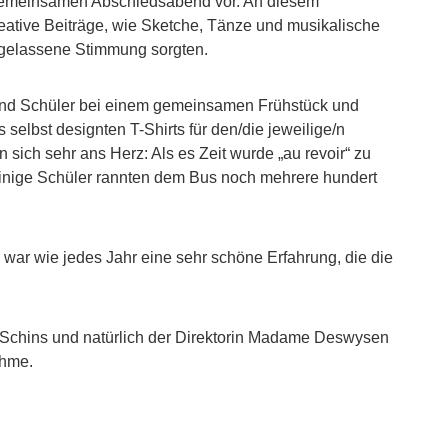
gemeinsamen Abschiedsabend vor. An diesem
reative Beiträge, wie Sketche, Tänze und musikalische
usgelassene Stimmung sorgten.
 und Schüler bei einem gemeinsamen Frühstück und
selbst designten T-Shirts für den/die jeweilige/n
ich sehr ans Herz: Als es Zeit wurde „au revoir“ zu
 einige Schüler rannten dem Bus noch mehrere hundert
war wie jedes Jahr eine sehr schöne Erfahrung, die die
Schins und natürlich der Direktorin Madame Deswysen
ahme.