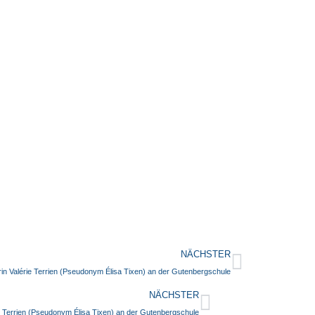
NÄCHSTER
in Valérie Terrien (Pseudonym Élisa Tixen) an der Gutenbergschule
NÄCHSTER
e Terrien (Pseudonym Élisa Tixen) an der Gutenbergschule