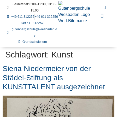
Sekretariat: 8:00–12:30, 13:30-
15:00
+49 611 312255
+49 611 312256
+49 611 312257
gutenbergschule@wiesbaden.d
e
Grundschuleltern
Schlagwort:
Kunst
Siena Niedermeier von der
Städel-Stiftung als
KUNSTTALENT ausgezeichnet