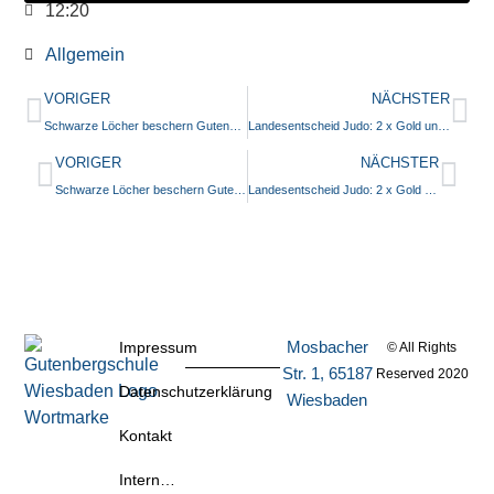
12:20
Allgemein
VORIGER
NÄCHSTER
Schwarze Löcher beschern Gutenbergschülern Präsentationscoaching des British Council
Landesentscheid Judo: 2 x Gold und 1 x Bronze für die GBS = 1 x Berlin!
VORIGER
NÄCHSTER
Schwarze Löcher beschern Gutenbergschülern Präsentationscoaching des British Council
Landesentscheid Judo: 2 x Gold und 1 x Bronze für die GBS = 1 x Berlin!
Mosbacher
Impressum
© All Rights
Str. 1, 65187
Reserved 2020
Datenschutzerklärung
Wiesbaden
Kontakt
Intern…