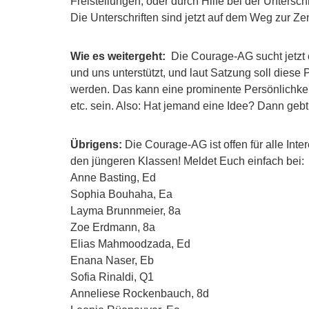
Freistellungen, oder durch Hilfe bei der Untersc
Die Unterschriften sind jetzt auf dem Weg zur Zent
Wie es weitergeht:
Die Courage-AG sucht jetzt e
und uns unterstützt, und laut Satzung soll dies
werden. Das kann eine prominente Persönlichkeit 
etc. sein. Also: Hat jemand eine Idee? Dann ge
Übrigens:
Die Courage-AG ist offen für alle Int
den jüngeren Klassen! Meldet Euch einfach bei:
Anne Basting, Ed
Sophia Bouhaha, Ea
Layma Brunnmeier, 8a
Zoe Erdmann, 8a
Elias Mahmoodzada, Ed
Enana Naser, Eb
Sofia Rinaldi, Q1
Anneliese Rockenbauch, 8d