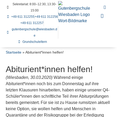
Sekretariat: 8:00–12:30, 13:30-
15:00
+49 611 312255
+49 611 312256
+49 611 312257
gutenbergschule@wiesbaden.d
e
Grundschuleltern
Startseite
»
Abiturient*innen helfen!
Abiturient*innen helfen!
(Wiesbaden, 30.03.2020)
Während einige
Abiturient*innen noch bis zum Donnerstag auf ihre
letzten Klausuren hinarbeiten, haben einige unserer Q4-
Schüler*innen den schriftliche Teil ihrer Abiturprüfungen
bereits gemeistert. Für sie ist zu Hause rumsitzen aktuell
keine Option, sie wollen helfen und Menschen in
Quarantäne und der Risikogruppe bei der Erledigung