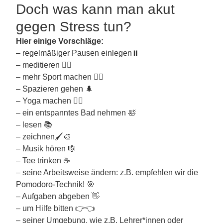
Doch was kann man akut
gegen Stress tun?
Hier einige Vorschläge:
– regelmäßiger Pausen einlegen⏸
– meditieren 🧘‍♂️
– mehr Sport machen 🏃‍♀️
– Spazieren gehen 🌲
– Yoga machen 🤸‍♀️
– ein entspanntes Bad nehmen 🛀
– lesen 📚
– zeichnen🖌🎨
– Musik hören 🎼
– Tee trinken ☕
– seine Arbeitsweise ändern: z.B. empfehlen wir die
Pomodoro-Technik! 🎯
– Aufgaben abgeben 👋
– um Hilfe bitten 👉👈
– seiner Umgebung, wie z.B. Lehrer*innen oder