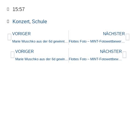
15:57
Konzert
,
Schule
VORIGER
NÄCHSTER
Marie Wuschko aus der 6d gewinnt den Vorlesewettbewerb der Gutenbergschule
Flottes Foto – MINT-Fotowettbewerb an der GBS
VORIGER
NÄCHSTER
Marie Wuschko aus der 6d gewinnt den Vorlesewettbewerb der Gutenbergschule
Flottes Foto – MINT-Fotowettbewerb an der GBS
Mosbacher
Impressum
© All Rights
Str. 1, 65187
Reserved 2020
Datenschutzerklärung
Wiesbaden
Kontakt