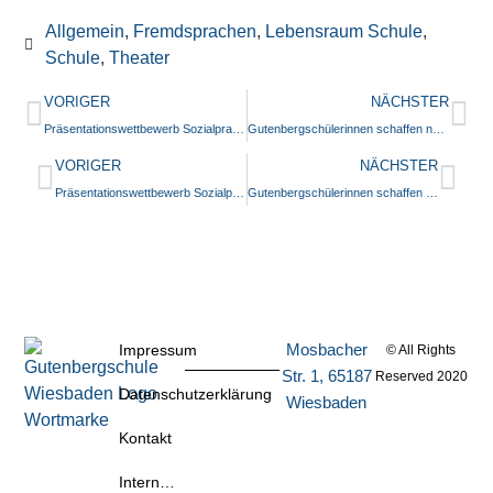
Allgemein
,
Fremdsprachen
,
Lebensraum Schule
,
Schule
,
Theater
VORIGER
NÄCHSTER
Präsentationswettbewerb Sozialpraktikum – Übergabe Spendengelder
Gutenbergschülerinnen schaffen neue Zugänge zu moderner Kunst
VORIGER
NÄCHSTER
Präsentationswettbewerb Sozialpraktikum – Übergabe Spendengelder
Gutenbergschülerinnen schaffen neue Zugänge zu moderner Kunst
Mosbacher
Impressum
© All Rights
Str. 1, 65187
Reserved 2020
Datenschutzerklärung
Wiesbaden
Kontakt
Intern…